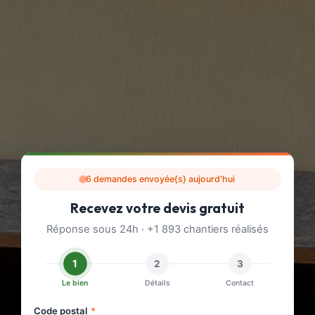
6 demandes envoyée{s} aujourd'hui
Recevez votre devis gratuit
Réponse sous 24h · +1 893 chantiers réalisés
1
2
3
Le bien
Détails
Contact
Code postal
*