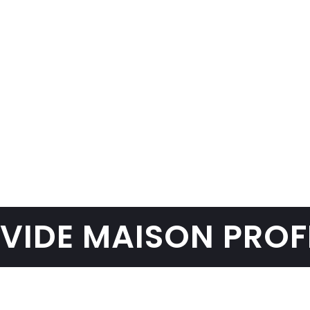
Sofie P.
La Panne Esplanade
Appartement familial et cave vidés
avant vente. Les clés ont été remises
au propriétaire avec photos du
résultat.
VIDE MAISON PROF