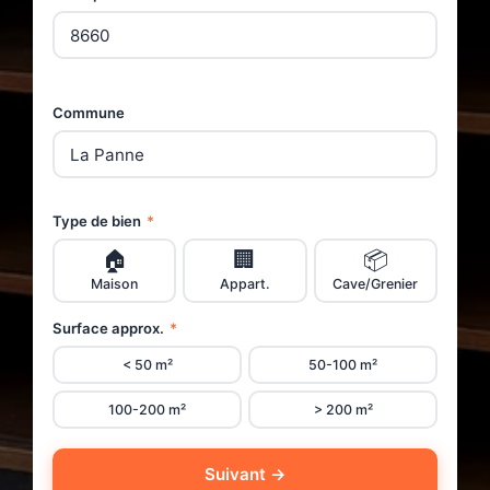
Commune
Type de bien
*
🏠
🏢
📦
Maison
Appart.
Cave/Grenier
Surface approx.
*
< 50 m²
50-100 m²
100-200 m²
> 200 m²
Suivant →