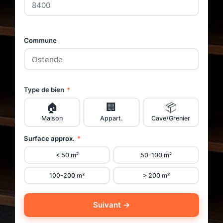
Commune
Type de bien
*
🏠
🏢
📦
Maison
Appart.
Cave/Grenier
Surface approx.
*
< 50 m²
50-100 m²
100-200 m²
> 200 m²
Suivant →