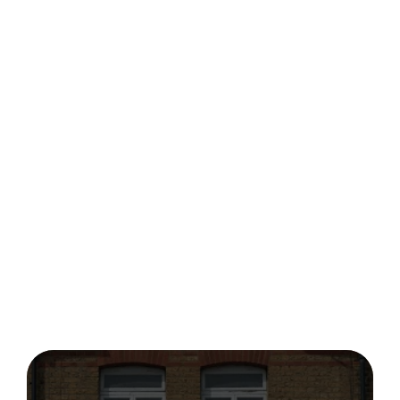
AVANT
APRÈS
Cuisine vidée et nettoyée