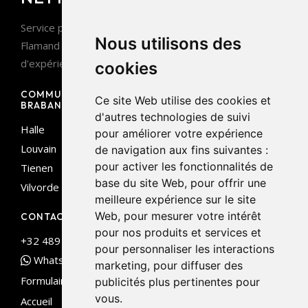
Service professionnel de vide maison en Brabant
Nous utilisons des
Flamand et sur toute la côte belge. Plus de 10 ans
d'expérience.
cookies
COMMUNES EN
NOS SERVICES
Ce site Web utilise des cookies et
BRABANT FLAMAND
d'autres technologies de suivi
Vide maison complet
Halle
pour améliorer votre expérience
Débarras appartement
Louvain
de navigation aux fins suivantes :
Vide grenier/cave
pour activer les fonctionnalités de
Tienen
Locaux commerciaux
base du site Web
,
pour offrir une
Vilvorde
meilleure expérience sur le site
Web
,
pour mesurer votre intérêt
CONTACT
pour nos produits et services et
+32 489 536 272
pour personnaliser les interactions
WhatsApp
marketing
,
pour diffuser des
Formulaire
publicités plus pertinentes pour
vous
.
Accueil