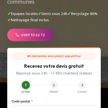
communes
Équipes locales
Devis sous 24h
Recyclage 80%
Nettoyage final inclus
0489 53 62 72
5 demandes envoyée{s} aujourd'hui
Recevez votre devis gratuit
Réponse sous 24h · +1 893 chantiers réalisés
1
2
3
Le bien
Détails
Contact
Code postal
*