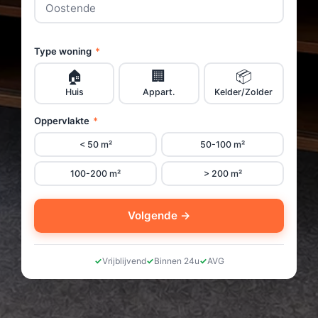
Type woning
*
🏠
🏢
📦
Huis
Appart.
Kelder/Zolder
Oppervlakte
*
< 50 m²
50-100 m²
100-200 m²
> 200 m²
Volgende →
Vrijblijvend
Binnen 24u
AVG