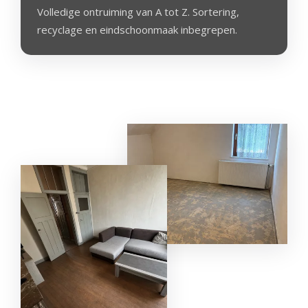
Volledige ontruiming van A tot Z. Sortering,
Aangepa
recyclage en eindschoonmaak inbegrepen.
Beheer 