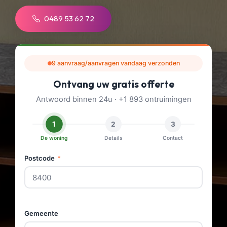
0489 53 62 72
9 aanvraag/aanvragen vandaag verzonden
Ontvang uw gratis offerte
Antwoord binnen 24u · +1 893 ontruimingen
1
2
3
De woning
Details
Contact
Postcode
*
Gemeente