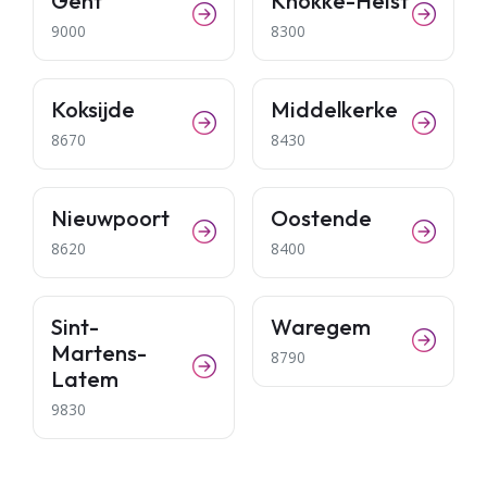
Gent
Knokke-Heist
9000
8300
Koksijde
Middelkerke
8670
8430
Nieuwpoort
Oostende
8620
8400
Sint-
Waregem
Martens-
8790
Latem
9830