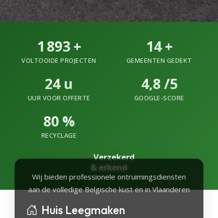
1 893
+
14
+
VOLTOOIDE PROJECTEN
GEMEENTEN GEDEKT
24
u
4,8 /5
UUR VOOR OFFERTE
GOOGLE-SCORE
80
%
RECYCLAGE
Verzekerd
& erkend
Wij bieden professionele ontruimingsdiensten
aan de volledige Belgische kust en in Vlaanderen
Huis Leegmaken
A