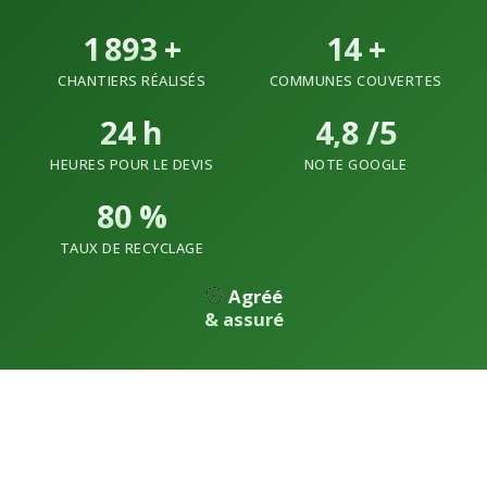
1 893
+
14
+
CHANTIERS RÉALISÉS
COMMUNES COUVERTES
24
h
4,8 /5
HEURES POUR LE DEVIS
NOTE GOOGLE
80
%
TAUX DE RECYCLAGE
Agréé
& assuré
Nettoyage-Vide-Maisons offre des services
professionnels de débarras à
Ottignies
Louvain La Neuve
pour répondre à tous vos
besoins
Vide Maison
V