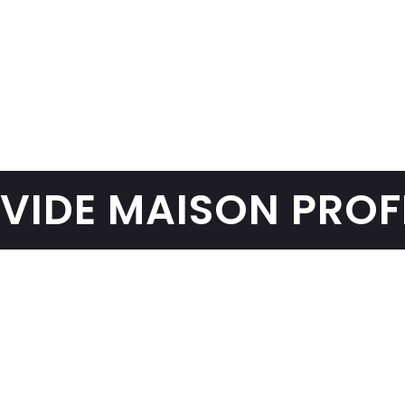
avec local vélo et matelas à enlever.
Le logement était prêt pour le
nettoyage final.
VIDE MAISON PROF