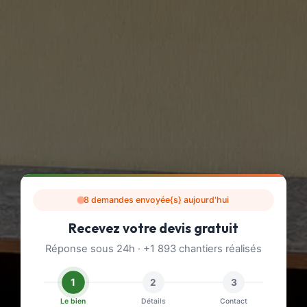
8 demandes envoyée{s} aujourd'hui
Recevez votre devis gratuit
Réponse sous 24h · +1 893 chantiers réalisés
1
2
3
Le bien
Détails
Contact