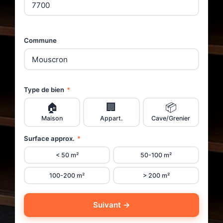
Commune
Type de bien
*
🏠
🏢
📦
Maison
Appart.
Cave/Grenier
Surface approx.
*
< 50 m²
50-100 m²
100-200 m²
> 200 m²
Suivant →