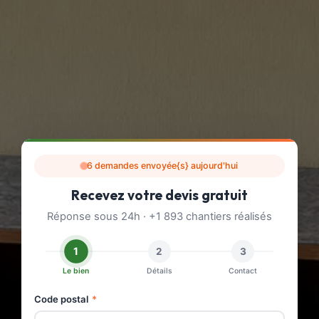
6 demandes envoyée{s} aujourd'hui
Recevez votre devis gratuit
Réponse sous 24h · +1 893 chantiers réalisés
1
2
3
Le bien
Détails
Contact
Code postal
*