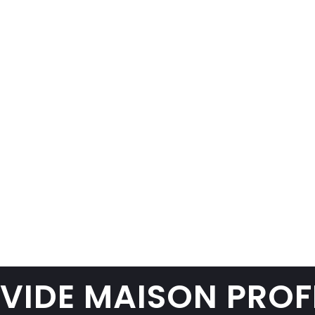
Ce que disent nos clients à
Mouscron
Sabrina L.
Mouscron centre
Appartement et cave vidés en une
intervention. L’ascenseur a été
protégé et le voisinage respecté.
VIDE MAISON PRO