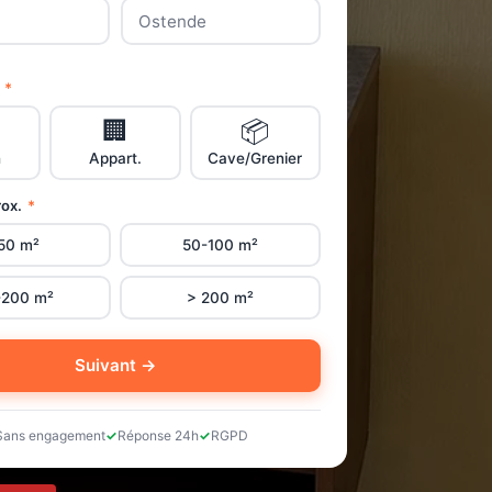
n
*
🏢
📦
n
Appart.
Cave/Grenier
rox.
*
50 m²
50-100 m²
-200 m²
> 200 m²
Suivant →
Sans engagement
Réponse 24h
RGPD