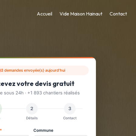
Accueil
Vide Maison Hainaut
Contact
3 demandes envoyée{s} aujourd'hui
evez votre devis gratuit
 sous 24h · +1 893 chantiers réalisés
2
3
n
Détails
Contact
*
Commune