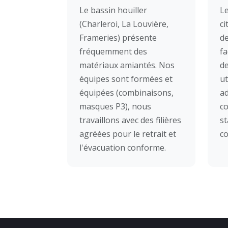
Le bassin houiller
L
(Charleroi, La Louvière,
ci
Frameries) présente
de
fréquemment des
fa
matériaux amiantés. Nos
de
équipes sont formées et
ut
équipées (combinaisons,
a
masques P3), nous
co
travaillons avec des filières
st
agréées pour le retrait et
c
l'évacuation conforme.