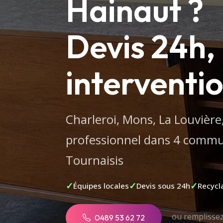
Hainaut ?
Devis 24h,
interventi
Charleroi, Mons, La Louvièr
professionnel dans 4 commun
Tournaisis
Équipes locales
Devis sous 24h
Recycl
ou remplissez
0489 53 62 72