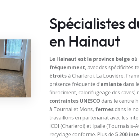
Spécialistes 
en Hainaut
Le Hainaut est la province belge où
fréquemment
, avec des spécificités
étroits
à Charleroi, La Louvière, Frame
présence fréquente d'
amiante
dans le
fibrociment, calorifugeage des caves) n
contraintes UNESCO
dans le centre 
à Tournai et Mons,
fermes
dans le nor
travaillons en partenariat avec les i
ICDI (Charleroi) et Ipalle (Tournaisis-At
recyclage conforme. Plus de
5 200 int